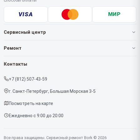
Способы оплаты
VISA
МИР
Сервисный центр
О нашем сервисе
Ремонт
Гарантия
Роботов-пылесосов
Контакты
Прайс-лист
Кофемашин
+7 (812) 507-43-59
Срочный ремонт
Массажных кресел
г. Санкт-Петербург, Большая Морская 3-5
Доставка и способы оплаты
Вертикальных пылесосов
Посмотреть на карте
Диагностика
Микроволновых печей
Ежедневно с 9:00 до 20:00
Контакты
Беговых дорожек
Гладильных систем
Все права защищены. Сервисный ремонт Bork © 2026