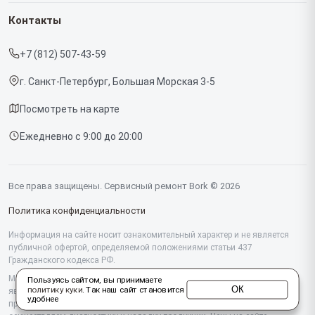
Гарантия
Роботов-пылесосов
Контакты
Прайс-лист
Кофемашин
+7 (812) 507-43-59
Срочный ремонт
Массажных кресел
г. Санкт-Петербург, Большая Морская 3-5
Доставка и способы оплаты
Вертикальных пылесосов
Посмотреть на карте
Диагностика
Микроволновых печей
Ежедневно с 9:00 до 20:00
Контакты
Беговых дорожек
Гладильных систем
Все права защищены. Сервисный ремонт Bork © 2026
Винных шкафов
Политика конфиденциальности
Миксеров
Информация на сайте носит ознакомительный характер и не является
публичной офертой, определяемой положениями статьи 437
Гражданского кодекса РФ.
Тостеров
Мы специализируемся на обслуживании и ремонте техники Bork, но не
Пользуясь сайтом, вы принимаете
Кухонных комбайнов
ОК
политику куки
. Так наш сайт становится
являемся их официальным представителем. Предоставляем
удобнее
профессиональные услуги после истечения гарантии, а также