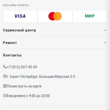
Способы оплаты
VISA
МИР
Сервисный центр
О нашем сервисе
Ремонт
Гарантия
Роботов-пылесосов
Контакты
Прайс-лист
Кофемашин
+7 (812) 507-43-59
Срочный ремонт
Массажных кресел
г. Санкт-Петербург, Большая Морская 3-5
Доставка и способы оплаты
Вертикальных пылесосов
Посмотреть на карте
Диагностика
Микроволновых печей
Ежедневно с 9:00 до 20:00
Контакты
Беговых дорожек