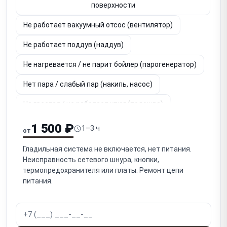
поверхности
Не работает вакуумный отсос (вентилятор)
Не работает поддув (наддув)
Не нагревается / не парит бойлер (парогенератор)
Нет пара / слабый пар (накипь, насос)
Не греется / не работает утюг (подошва)
Течёт вода / протекает (бойлер, шланг, бак)
1 500 ₽
1–3 ч
от
Накипь / снижение пара, плевки, налёт
Гладильная система не включается, нет питания.
Неисправность сетевого шнура, кнопки,
Капает / брызгает вода из утюга (вместо пара)
термопредохранителя или платы. Ремонт цепи
питания.
Не работает / шумит насос подачи воды
Повреждён / течёт / забит паровой шланг
Не работает педаль / кнопка управления (вакуум/