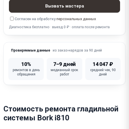
поддув/пар)
Вызвать мастера
Не складывается / не регулируется высота доски
Согласен на обработку
персональных данных
(механизм)
Диагностика бесплатно · выезд 0 ₽ · оплата после ремонта
Повреждён / изношен чехол доски (покрытие)
Не работают кнопки / регуляторы / индикация
из заказ-нарядов за 90 дней
Проверяемые данные
Неисправна плата / электрика управления
10%
7–9 дней
14 047 ₽
ремонтов в день
медианный срок
средний чек, 90
обращения
работ
дней
Стоимость ремонта гладильной
системы Bork i810