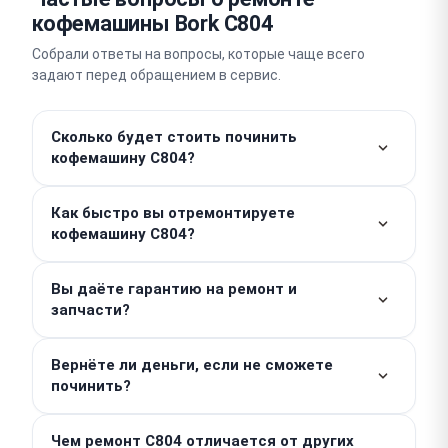
кофемашины Bork C804
Собрали ответы на вопросы, которые чаще всего
задают перед обращением в сервис.
Сколько будет стоить починить
кофемашину C804?
Стоимость работ от 500 ₽. Итоговая цена зависит
Как быстро вы отремонтируете
от характера поломки и необходимых запчастей,
кофемашину C804?
поэтому точную сумму мы назовем после
бесплатной диагностики. Мы работаем честно и
Простые неисправности мы устраняем в день
не практикуем скрытые доплаты.
Вы даёте гарантию на ремонт и
обращения, зачастую за 1–2 часа. Если требуется
запчасти?
сложный ремонт, срок выполнения составит 3–5
дней.
Мы предоставляем гарантию до 1 года на
Вернёте ли деньги, если не сможете
выполненные работы и установленные детали.
починить?
Для активации гарантии достаточно сохранить
выданный вам заказ-наряд или чек.
За невыполненную работу мы оплату не берем, а
Чем ремонт C804 отличается от других
диагностика проводится бесплатно до начала