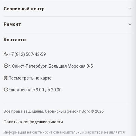
Сервисный центр
О нашем сервисе
Ремонт
Гарантия
Роботов-пылесосов
Контакты
Прайс-лист
Кофемашин
+7 (812) 507-43-59
Срочный ремонт
Массажных кресел
г. Санкт-Петербург, Большая Морская 3-5
Доставка и способы оплаты
Вертикальных пылесосов
Посмотреть на карте
Диагностика
Микроволновых печей
Ежедневно с 9:00 до 20:00
Контакты
Беговых дорожек
Гладильных систем
Все права защищены. Сервисный ремонт Bork © 2026
Винных шкафов
Политика конфиденциальности
Миксеров
Информация на сайте носит ознакомительный характер и не является