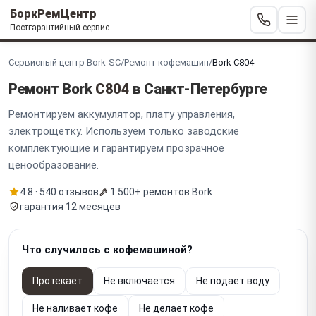
БоркРемЦентр
Постгарантийный сервис
Сервисный центр Bork-SC
/
Ремонт кофемашин
/
Bork C804
Ремонт Bork
C804
в Санкт-Петербурге
Ремонтируем аккумулятор, плату управления,
электрощетку. Используем только заводские
комплектующие и гарантируем прозрачное
ценообразование.
4.8 · 540 отзывов
1 500+ ремонтов Bork
гарантия 12 месяцев
Что случилось с кофемашиной?
Протекает
Не включается
Не подает воду
Не наливает кофе
Не делает кофе