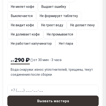
Не мелет кофе
Выдает ошибку
Выключается
Не формирует таблетку
Не видит кофе
Не греет воду
Не делает пену
Не доливает кофе
Не промывается
Не работает капучинатор
Нет пара
Плохо отжимает кофе
Плохо течёт кофе
290 ₽
от 30 мин - 3 часа
от
Шумит
Жидкость в контейнере для отходов
Вода снаружи: износ уплотнителей, трещины, текут
Кофе слабый и невкусный
соединения после сборки.
Кофе слишком горячий или холодный
Засорилась
Вызвать мастера