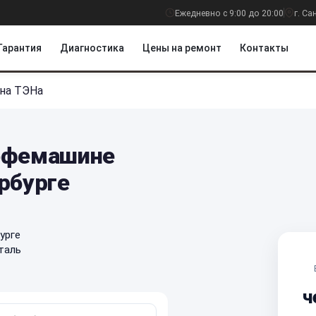
Ежедневно с 9:00 до 20:00
г. С
Гарантия
Диагностика
Цены на ремонт
Контакты
на ТЭНа
кофемашине
рбурге
урге
таль
ч