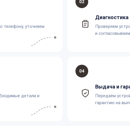
02
Диагностика 
по телефону, уточняем
Проверяем устро
и согласовываем
04
Выдача и гар
обходимые детали и
Передаём устро
гарантию на вып