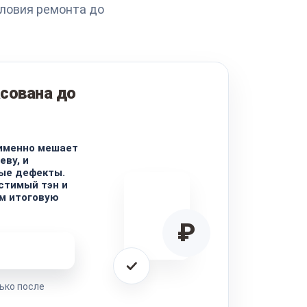
ловия ремонта до
сована до
 именно мешает
еву, и
ые дефекты.
стимый тэн и
м итоговую
₽
ремонта
ько после