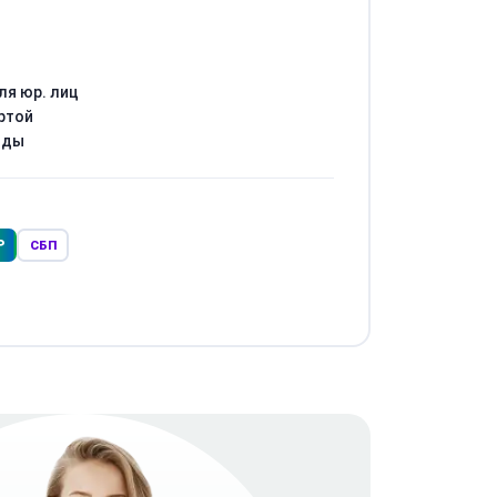
ля юр. лиц
ртой
оды
Р
СБП