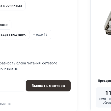
а с роликами
ссаже
надува подушек
+ ещё 13
равность блока питания, сетевого
 или платы.
Провер
Вызвать мастера
1
ремонто
обра
ремонта