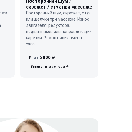
Посторонний шум /
скрежет / стук при массаже
ссаж
Посторонний шум, скрежет, стук
или щелчки при массаже. Износ
а
двигателя, редуктора,
подшипников или направляющих
каретки. Ремонт или замена
узла.
от
2000 ₽
₽