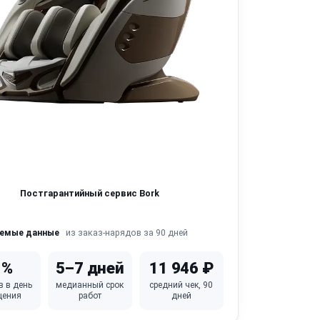
Постгарантийный сервис Bork
из заказ-нарядов за 90 дней
яемые данные
1%
5–7 дней
11 946 ₽
в в день
медианный срок
средний чек, 90
щения
работ
дней