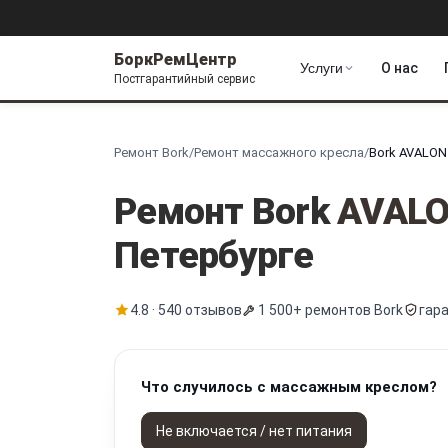
БоркРемЦентр
Услуги
О нас
Постгарантийный сервис
Ремонт Bork
/
Ремонт массажного кресла
/
Bork AVALON
Ремонт Bork
AVAL
Петербурге
4.8 · 540 отзывов
1 500+ ремонтов Bork
гар
Что случилось с массажным креслом?
Не включается / нет питания