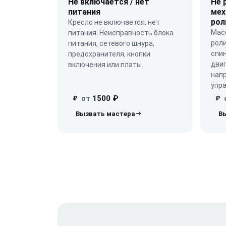
Не включается / нет
Не 
питания
мех
рол
Кресло не включается, нет
Мас
питания. Неисправность блока
роли
питания, сетевого шнура,
спи
предохранителя, кнопки
двиг
включения или платы.
нап
упра
от
1500 ₽
₽
₽