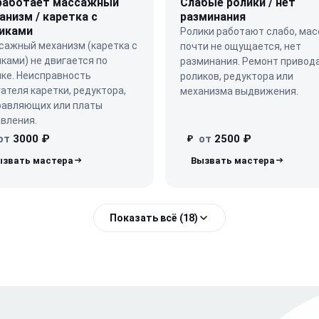
работает массажный
Слабые ролики / нет
анизм / каретка с
разминания
иками
Ролики работают слабо, ма
сажный механизм (каретка с
почти не ощущается, нет
ками) не двигается по
разминания. Ремонт привод
нке. Неисправность
роликов, редуктора или
ателя каретки, редуктора,
механизма выдвижения.
равляющих или платы
вления.
от
3000 ₽
от
2500 ₽
₽
Показать всё (18)