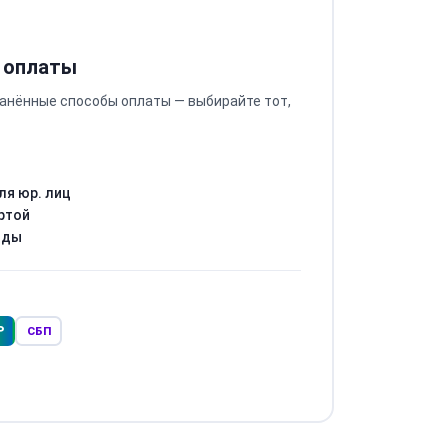
 оплаты
анённые способы оплаты — выбирайте тот,
ля юр. лиц
ртой
оды
Р
СБП