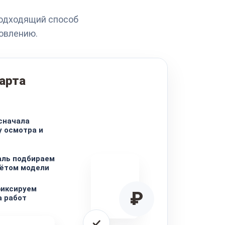
подходящий способ
новлению.
тарта
сначала
у осмотра и
ль подбираем
чётом модели
фиксируем
₽
а работ