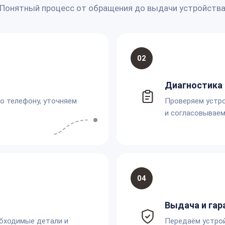
Понятный процесс от обращения до выдачи устройств
02
Диагностика 
по телефону, уточняем
Проверяем устро
и согласовываем
04
Выдача и гар
обходимые детали и
Передаём устро