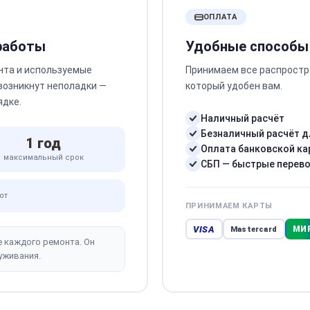
ОПЛАТА
 работы
Удобные способы
нта и используемые
Принимаем все распростр
 возникнут неполадки —
который удобен вам.
ядке.
Наличный расчёт
Безналичный расчёт д
1 год
Оплата банковской ка
максимальный срок
СБП — быстрые перев
от
ПРИНИМАЕМ КАРТЫ
VISA
МИ
Mastercard
е каждого ремонта. Он
уживания.