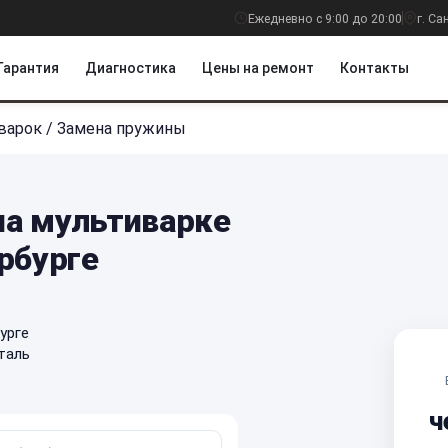
Ежедневно с 9:00 до 20:00
г. С
Гарантия
Диагностика
Цены на ремонт
Контакты
варок
/
Замена пружины
а мультиварке
рбурге
урге
таль
ч