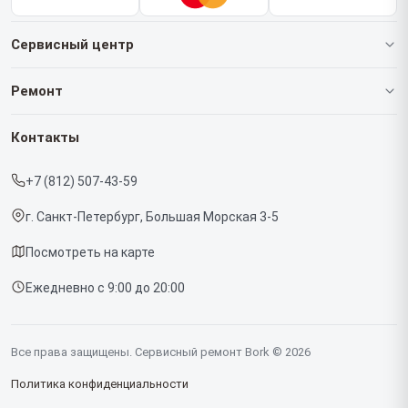
Сервисный центр
О нашем сервисе
Ремонт
Гарантия
Роботов-пылесосов
Контакты
Прайс-лист
Кофемашин
+7 (812) 507-43-59
Срочный ремонт
Массажных кресел
г. Санкт-Петербург, Большая Морская 3-5
Доставка и способы оплаты
Вертикальных пылесосов
Посмотреть на карте
Диагностика
Микроволновых печей
Ежедневно с 9:00 до 20:00
Контакты
Беговых дорожек
Гладильных систем
Все права защищены. Сервисный ремонт Bork © 2026
Винных шкафов
Политика конфиденциальности