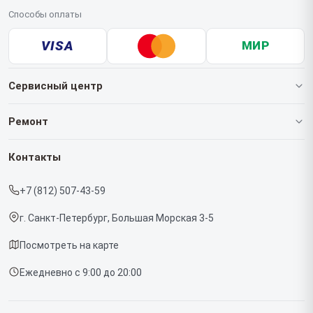
Способы оплаты
VISA
МИР
Сервисный центр
О нашем сервисе
Ремонт
Гарантия
Роботов-пылесосов
Контакты
Прайс-лист
Кофемашин
+7 (812) 507-43-59
Срочный ремонт
Массажных кресел
г. Санкт-Петербург, Большая Морская 3-5
Доставка и способы оплаты
Вертикальных пылесосов
Посмотреть на карте
Диагностика
Микроволновых печей
Ежедневно с 9:00 до 20:00
Контакты
Беговых дорожек