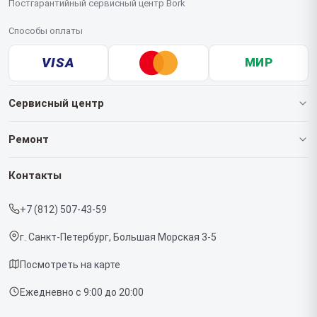
Постгарантийный сервисный центр Bork
Способы оплаты
VISA
МИР
Сервисный центр
О нашем сервисе
Ремонт
Гарантия
Роботов-пылесосов
Контакты
Прайс-лист
Кофемашин
+7 (812) 507-43-59
Срочный ремонт
Массажных кресел
г. Санкт-Петербург, Большая Морская 3-5
Доставка и способы оплаты
Вертикальных пылесосов
Посмотреть на карте
Диагностика
Микроволновых печей
Ежедневно с 9:00 до 20:00
Контакты
Беговых дорожек