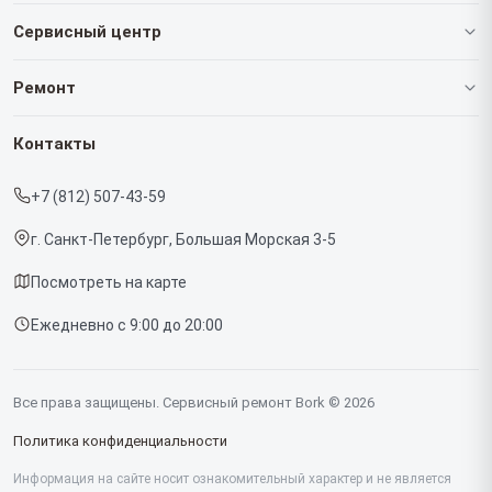
Сервисный центр
О нашем сервисе
Ремонт
Гарантия
Роботов-пылесосов
Контакты
Прайс-лист
Кофемашин
+7 (812) 507-43-59
Срочный ремонт
Массажных кресел
г. Санкт-Петербург, Большая Морская 3-5
Доставка и способы оплаты
Вертикальных пылесосов
Посмотреть на карте
Диагностика
Микроволновых печей
Ежедневно с 9:00 до 20:00
Контакты
Беговых дорожек
Гладильных систем
Все права защищены. Сервисный ремонт Bork © 2026
Винных шкафов
Политика конфиденциальности
Миксеров
Информация на сайте носит ознакомительный характер и не является