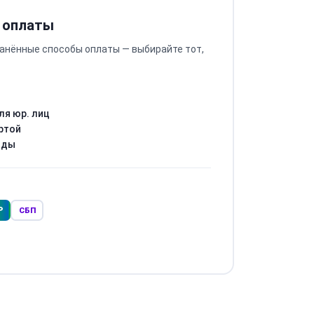
 оплаты
анённые способы оплаты — выбирайте тот,
ля юр. лиц
ртой
оды
Р
СБП