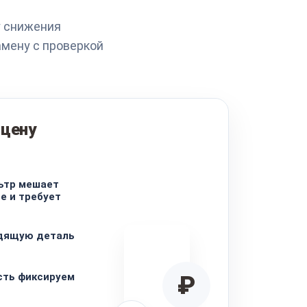
у снижения
мену с проверкой
 цену
ьтр мешает
е и требует
дящую деталь
сть фиксируем
₽