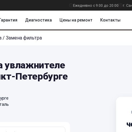
Ежедневно с 9:00 до 20:00
г. С
Гарантия
Диагностика
Цены на ремонт
Контакты
а
/
Замена фильтра
а увлажнителе
нкт-Петербурге
урге
таль
ч