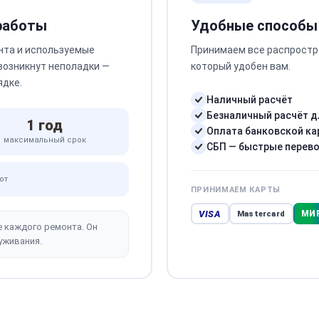
 работы
Удобные способы
нта и используемые
Принимаем все распростр
 возникнут неполадки —
который удобен вам.
ядке.
Наличный расчёт
Безналичный расчёт д
1 год
Оплата банковской ка
максимальный срок
СБП — быстрые перев
от
ПРИНИМАЕМ КАРТЫ
VISA
МИ
Mastercard
е каждого ремонта. Он
уживания.