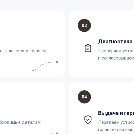
02
Диагностика 
по телефону, уточняем
Проверяем устро
и согласовываем
04
Выдача и гар
обходимые детали и
Передаём устро
гарантию на вып