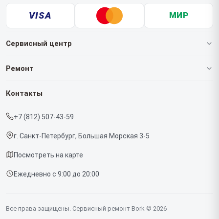
VISA
МИР
Сервисный центр
О нашем сервисе
Ремонт
Гарантия
Роботов-пылесосов
Контакты
Прайс-лист
Кофемашин
+7 (812) 507-43-59
Срочный ремонт
Массажных кресел
г. Санкт-Петербург, Большая Морская 3-5
Доставка и способы оплаты
Вертикальных пылесосов
Посмотреть на карте
Диагностика
Микроволновых печей
Ежедневно с 9:00 до 20:00
Контакты
Беговых дорожек
Гладильных систем
Все права защищены. Сервисный ремонт Bork © 2026