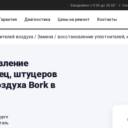
Ежедневно с 9:00 до 20:00
г. С
Гарантия
Диагностика
Цены на ремонт
Контакты
ителей воздуха
/
Замена / восстановление уплотнителей, 
вление
ец, штуцеров
здуха Bork в
урге
таль