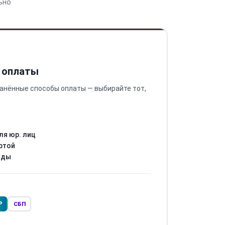
ьно
 оплаты
анённые способы оплаты — выбирайте тот,
ля юр. лиц
ртой
оды
Р
СБП