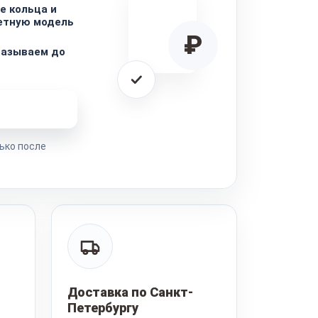
е кольца и
етную модель
₽
называем до
ремонта
ько после
Доставка по Санкт-
Петербургу