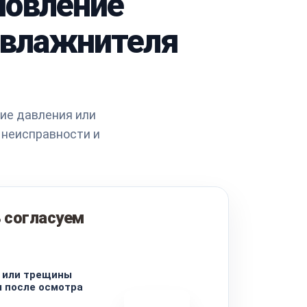
ановление
 увлажнителя
ние давления или
 неисправности и
 согласуем
 или трещины
 после осмотра