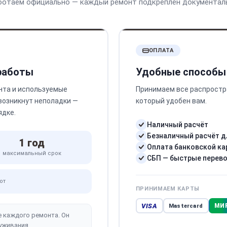
ботаем официально — каждый ремонт подкреплён документал
ОПЛАТА
 работы
Удобные способы
нта и используемые
Принимаем все распростр
 возникнут неполадки —
который удобен вам.
ядке.
Наличный расчёт
Безналичный расчёт д
1 год
Оплата банковской ка
максимальный срок
СБП — быстрые перев
от
ПРИНИМАЕМ КАРТЫ
VISA
МИ
Mastercard
е каждого ремонта. Он
уживания.